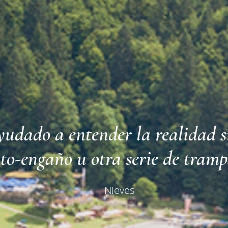
dado a entender la realidad si
to-engaño u otra serie de tramp
Nieves